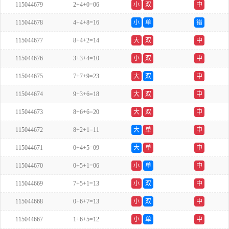
115044679
2+4+0=06
小
双
中
115044678
4+4+8=16
小
单
错
115044677
8+4+2=14
大
双
中
115044676
3+3+4=10
小
双
中
115044675
7+7+9=23
大
双
中
115044674
9+3+6=18
大
双
中
115044673
8+6+6=20
大
双
中
115044672
8+2+1=11
大
单
中
115044671
0+4+5=09
大
单
中
115044670
0+5+1=06
小
单
中
115044669
7+5+1=13
小
双
中
115044668
0+6+7=13
小
双
中
115044667
1+6+5=12
小
单
中