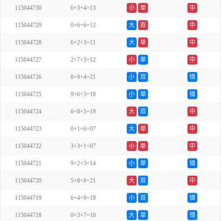
115044730
6+3+4=13
小
单
中
115044729
0+6+6=12
大
双
中
115044728
6+2+3=11
大
单
中
115044727
2+7+3=12
小
单
中
115044726
8+9+4=21
小
双
错
115044725
9+6+3=18
小
单
错
115044724
6+8+5=19
大
双
中
115044723
0+1+6=07
大
单
中
115044722
3+3+1=07
小
单
中
115044721
9+2+3=14
小
单
错
115044720
5+8+8=21
大
双
中
115044719
6+4+9=19
小
双
错
115044718
0+3+7=10
大
单
错