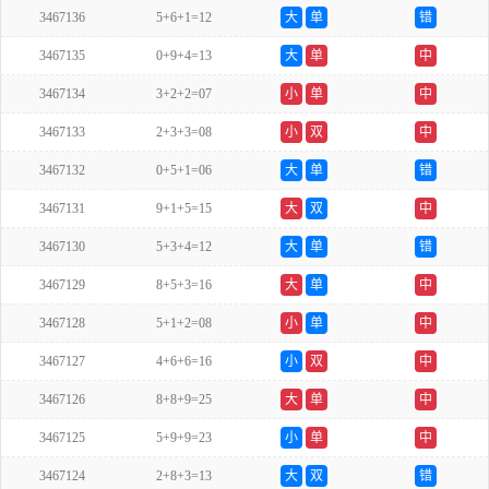
3467136
5+6+1=12
大
单
错
3467135
0+9+4=13
大
单
中
3467134
3+2+2=07
小
单
中
3467133
2+3+3=08
小
双
中
3467132
0+5+1=06
大
单
错
3467131
9+1+5=15
大
双
中
3467130
5+3+4=12
大
单
错
3467129
8+5+3=16
大
单
中
3467128
5+1+2=08
小
单
中
3467127
4+6+6=16
小
双
中
3467126
8+8+9=25
大
单
中
3467125
5+9+9=23
小
单
中
3467124
2+8+3=13
大
双
错