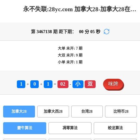
永不失联:28yc.com 加拿大28-加拿大28在线|pc预测结果咪牌|加拿大pc28在线预测官网_专注研究加拿大预测!
第
3467138
期 距下期：
00
分
05
秒
大单
未开:
7
期
大双
未开:
9
期
小单
未开:
1
期
1
0
1
02
小
双
咪牌
+
+
=
-
加拿大28
加拿大西28
台湾28
比特币28
夔牛算法
凋零算法
蛟龙算法