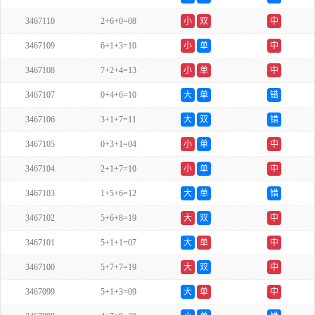
3467110
2+6+0=08
小
双
中
3467109
6+1+3=10
小
单
中
3467108
7+2+4=13
小
单
中
3467107
0+4+6=10
大
单
错
3467106
3+1+7=11
大
双
错
3467105
0+3+1=04
小
单
中
3467104
2+1+7=10
小
单
中
3467103
1+5+6=12
大
单
错
3467102
5+6+8=19
大
双
中
3467101
5+1+1=07
大
单
中
3467100
5+7+7=19
大
双
中
3467099
5+1+3=09
大
单
中