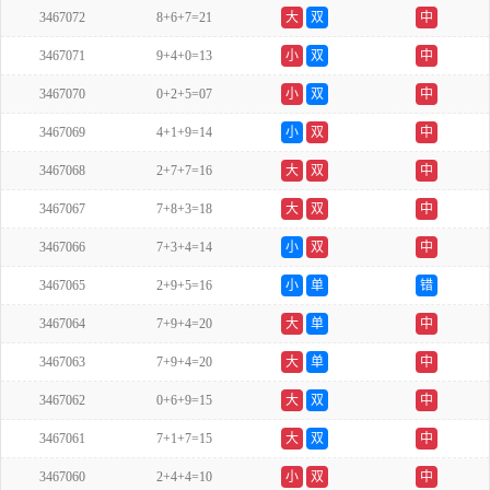
3467072
8+6+7=21
大
双
中
3467071
9+4+0=13
小
双
中
3467070
0+2+5=07
小
双
中
3467069
4+1+9=14
小
双
中
3467068
2+7+7=16
大
双
中
3467067
7+8+3=18
大
双
中
3467066
7+3+4=14
小
双
中
3467065
2+9+5=16
小
单
错
3467064
7+9+4=20
大
单
中
3467063
7+9+4=20
大
单
中
3467062
0+6+9=15
大
双
中
3467061
7+1+7=15
大
双
中
3467060
2+4+4=10
小
双
中