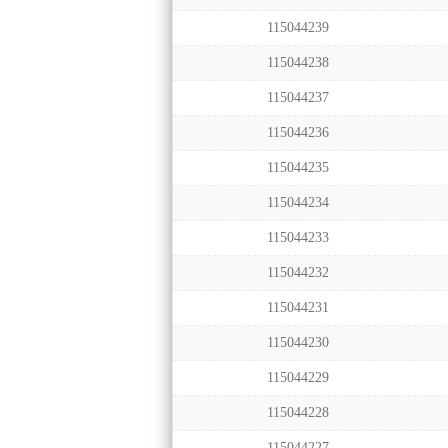
115044239
115044238
115044237
115044236
115044235
115044234
115044233
115044232
115044231
115044230
115044229
115044228
115044227