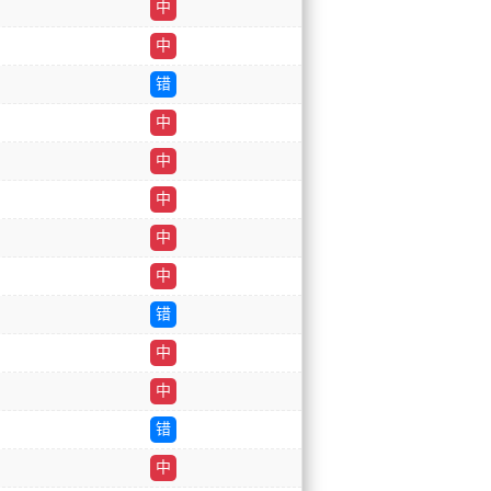
中
中
错
中
中
中
中
中
错
中
中
错
中