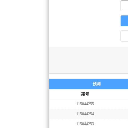
预测
期号
115044255
115044254
115044253