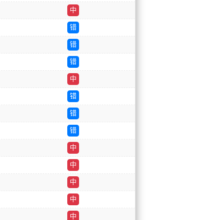
中
错
错
错
中
错
错
错
中
中
中
中
中