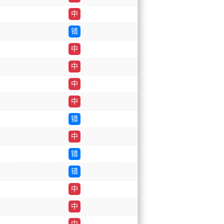
中
错
中
中
中
中
错
中
错
错
中
中
中