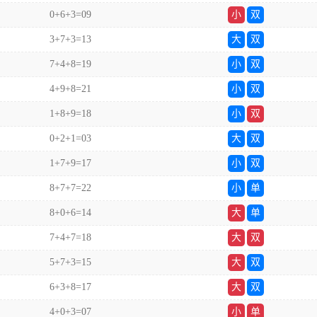
0+6+3=09
小
双
3+7+3=13
大
双
7+4+8=19
小
双
4+9+8=21
小
双
1+8+9=18
小
双
0+2+1=03
大
双
1+7+9=17
小
双
8+7+7=22
小
单
8+0+6=14
大
单
7+4+7=18
大
双
5+7+3=15
大
双
6+3+8=17
大
双
4+0+3=07
小
单