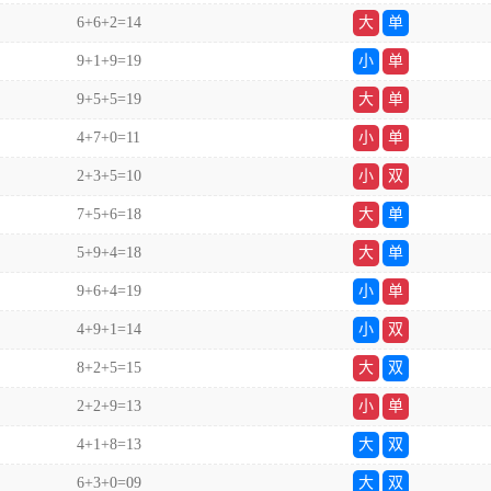
6+6+2=14
大
单
9+1+9=19
小
单
9+5+5=19
大
单
4+7+0=11
小
单
2+3+5=10
小
双
7+5+6=18
大
单
5+9+4=18
大
单
9+6+4=19
小
单
4+9+1=14
小
双
8+2+5=15
大
双
2+2+9=13
小
单
4+1+8=13
大
双
6+3+0=09
大
双