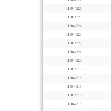
115044226
115044225
115044224
115044223
115044222
115044221
115044220
115044219
115044218
115044217
115044216
115044215