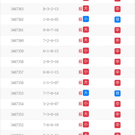
双
大
3467363
8+3+2=13
殺
中
双
小
3467362
1+0+4=05
殺
错
单
大
3467361
9+0+7=16
殺
中
单
大
3467360
7+2+4=13
殺
中
单
小
3467359
6+1+8=15
殺
中
双
小
3467358
2+9+5=16
殺
中
双
小
3467357
6+8+1=15
殺
中
双
大
3467356
1+1+5=07
殺
中
单
大
3467355
7+7+0=14
殺
错
双
小
3467354
5+2+0=07
殺
中
双
大
3467353
7+3+0=10
殺
中
单
小
3467352
7+6+6=19
殺
中
双