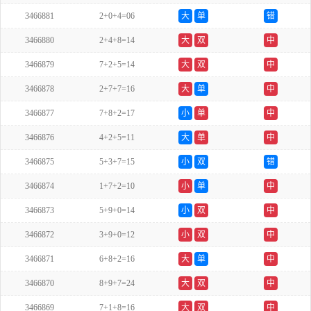
3466881
2+0+4=06
大
单
错
3466880
2+4+8=14
大
双
中
3466879
7+2+5=14
大
双
中
3466878
2+7+7=16
大
单
中
3466877
7+8+2=17
小
单
中
3466876
4+2+5=11
大
单
中
3466875
5+3+7=15
小
双
错
3466874
1+7+2=10
小
单
中
3466873
5+9+0=14
小
双
中
3466872
3+9+0=12
小
双
中
3466871
6+8+2=16
大
单
中
3466870
8+9+7=24
大
双
中
3466869
7+1+8=16
大
双
中