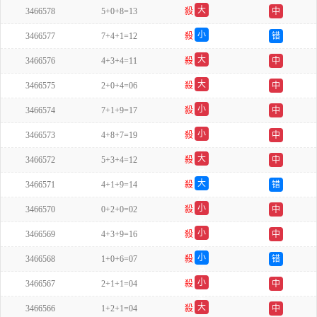
大
3466578
5+0+8=13
殺
中
双
小
3466577
7+4+1=12
殺
错
双
大
3466576
4+3+4=11
殺
中
双
大
3466575
2+0+4=06
殺
中
双
小
3466574
7+1+9=17
殺
中
双
小
3466573
4+8+7=19
殺
中
双
大
3466572
5+3+4=12
殺
中
单
大
3466571
4+1+9=14
殺
错
双
小
3466570
0+2+0=02
殺
中
单
小
3466569
4+3+9=16
殺
中
双
小
3466568
1+0+6=07
殺
错
单
小
3466567
2+1+1=04
殺
中
单
大
3466566
1+2+1=04
殺
中