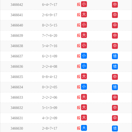
小
3466642
6+4+7=17
殺
中
双
大
3466641
2+6+9=17
殺
中
双
小
3466640
8+2+5=15
殺
中
双
大
3466639
7+7+6=20
殺
中
单
小
3466638
5+4+7=16
殺
中
双
小
3466637
6+2+1=09
殺
错
单
小
3466636
2+2+4=08
殺
错
双
大
3466635
0+8+4=12
殺
中
双
小
3466634
0+3+2=05
殺
错
单
大
3466633
2+2+2=06
殺
中
双
大
3466632
5+1+3=09
殺
中
双
大
3466631
4+3+2=09
殺
中
双
大
3466630
2+8+7=17
殺
错