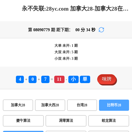
永不失联:28yc.com 加拿大28-加拿大28在线|pc预测结果咪牌|加拿大pc28在线预测官网_专注研究加拿大预测!
第
08090779
期 距下期：
00
分
34
秒
大单
未开:
1
期
大双
未开:
5
期
小双
未开:
3
期
4
0
7
11
小
单
咪牌
+
+
=
-
加拿大28
加拿大西28
台湾28
比特币28
夔牛算法
凋零算法
蛟龙算法