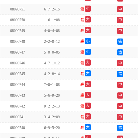
双
小
08090751
6+7+2=15
殺
中
双
大
08090750
1+6+1=08
殺
中
单
大
08090749
4+0+4=08
殺
中
双
小
08090748
2+2+8=12
殺
错
双
小
08090747
5+0+0=05
殺
错
单
大
08090746
4+7+1=12
殺
中
单
大
08090745
4+2+8=14
殺
错
双
大
08090744
7+0+1=08
殺
中
双
大
08090743
5+6+9=20
殺
中
单
大
08090742
9+2+2=13
殺
中
双
大
08090741
3+4+2=09
殺
中
双
大
08090740
6+9+5=20
殺
错
双