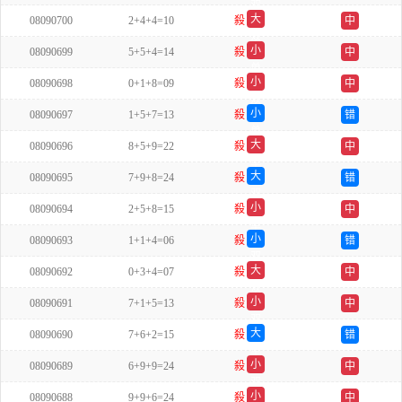
双
大
08090700
2+4+4=10
殺
中
双
小
08090699
5+5+4=14
殺
中
单
小
08090698
0+1+8=09
殺
中
双
小
08090697
1+5+7=13
殺
错
单
大
08090696
8+5+9=22
殺
中
单
大
08090695
7+9+8=24
殺
错
双
小
08090694
2+5+8=15
殺
中
单
小
08090693
1+1+4=06
殺
错
双
大
08090692
0+3+4=07
殺
中
双
小
08090691
7+1+5=13
殺
中
双
大
08090690
7+6+2=15
殺
错
单
小
08090689
6+9+9=24
殺
中
双
小
08090688
9+9+6=24
殺
中