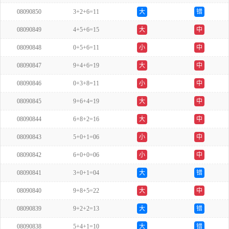
08090850
3+2+6=11
大
错
08090849
4+5+6=15
大
中
08090848
0+5+6=11
小
中
08090847
9+4+6=19
大
中
08090846
0+3+8=11
小
中
08090845
9+6+4=19
大
中
08090844
6+8+2=16
大
中
08090843
5+0+1=06
小
中
08090842
6+0+0=06
小
中
08090841
3+0+1=04
大
错
08090840
9+8+5=22
大
中
08090839
9+2+2=13
大
错
08090838
5+4+1=10
大
错