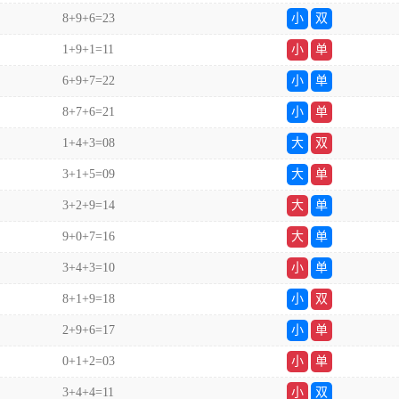
8+9+6=23
小
双
1+9+1=11
小
单
6+9+7=22
小
单
8+7+6=21
小
单
1+4+3=08
大
双
3+1+5=09
大
单
3+2+9=14
大
单
9+0+7=16
大
单
3+4+3=10
小
单
8+1+9=18
小
双
2+9+6=17
小
单
0+1+2=03
小
单
3+4+4=11
小
双