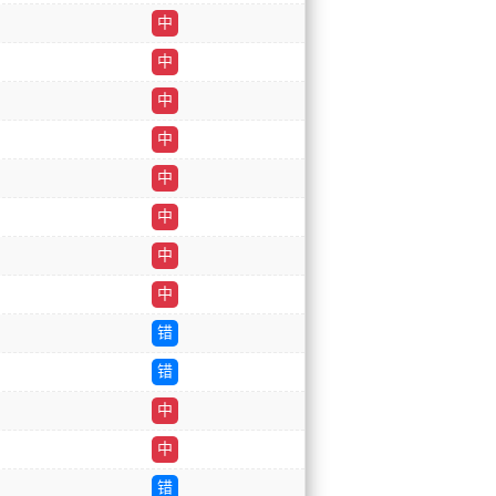
中
中
中
中
中
中
中
中
错
错
中
中
错