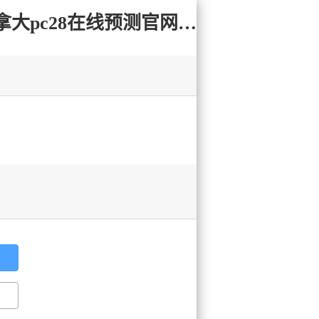
永不失联:28yc.com 加拿大28-加拿大28在线|pc预测结果咪牌|加拿大pc28在线预测官网_专注研究加拿大预测!