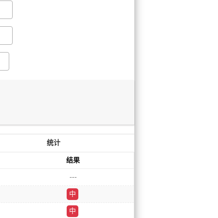
统计
结果
---
中
中