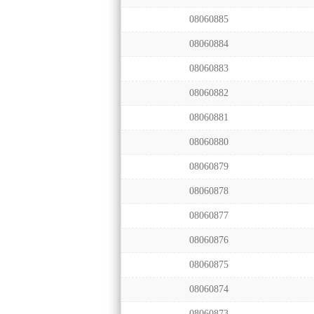
08060885
08060884
08060883
08060882
08060881
08060880
08060879
08060878
08060877
08060876
08060875
08060874
08060873