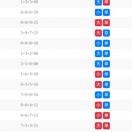
1+3+5=09
大
单
6+8+6=20
小
单
8+8+9=25
大
单
5+9+7=21
大
双
0+8+8=16
小
单
1+3+2=06
大
单
3+5+0=08
大
单
1+6+3=10
小
单
6+5+5=16
大
单
7+9+0=16
小
单
8+0+4=12
小
单
0+6+7=13
小
单
7+5+3=15
大
单