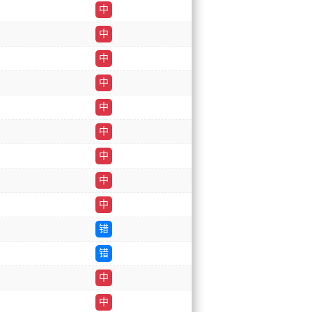
中
中
中
中
中
中
中
中
中
错
错
中
中