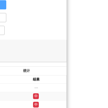
统计
结果
---
中
中