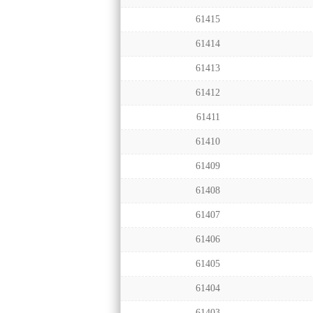
61415
61414
61413
61412
61411
61410
61409
61408
61407
61406
61405
61404
61403