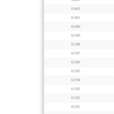
61402
61401
61400
61399
61398
61397
61396
61395
61394
61393
61392
61391