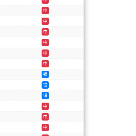
中
中
中
中
中
中
错
错
错
中
中
中