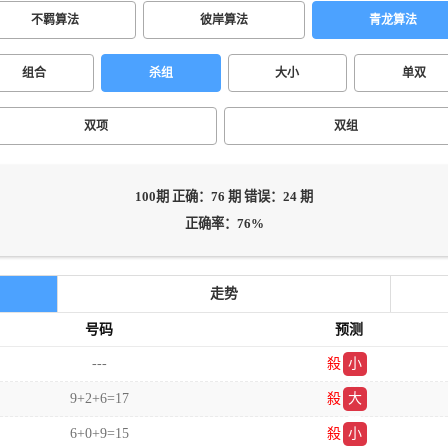
不羁算法
彼岸算法
青龙算法
组合
杀组
大小
单双
双项
双组
100期 正确：76 期 错误：24 期
正确率：76%
走势
号码
预测
---
殺
小
单
9+2+6=17
殺
大
双
6+0+9=15
殺
小