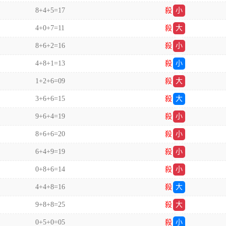
双
8+4+5=17
殺
小
单
4+0+7=11
殺
大
双
8+6+2=16
殺
小
双
4+8+1=13
殺
小
单
1+2+6=09
殺
大
单
3+6+6=15
殺
大
单
9+6+4=19
殺
小
单
8+6+6=20
殺
小
单
6+4+9=19
殺
小
双
0+8+6=14
殺
小
单
4+4+8=16
殺
大
双
9+8+8=25
殺
大
双
0+5+0=05
殺
小